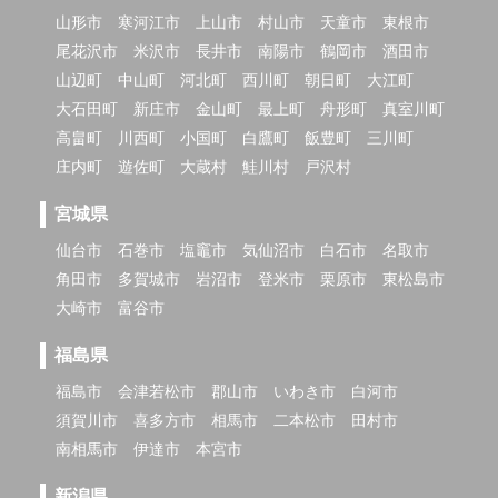
山形市
寒河江市
上山市
村山市
天童市
東根市
尾花沢市
米沢市
長井市
南陽市
鶴岡市
酒田市
山辺町
中山町
河北町
西川町
朝日町
大江町
大石田町
新庄市
金山町
最上町
舟形町
真室川町
高畠町
川西町
小国町
白鷹町
飯豊町
三川町
庄内町
遊佐町
大蔵村
鮭川村
戸沢村
宮城県
仙台市
石巻市
塩竈市
気仙沼市
白石市
名取市
角田市
多賀城市
岩沼市
登米市
栗原市
東松島市
大崎市
富谷市
福島県
福島市
会津若松市
郡山市
いわき市
白河市
須賀川市
喜多方市
相馬市
二本松市
田村市
南相馬市
伊達市
本宮市
新潟県