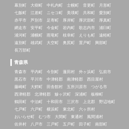
幕別町
大樹町
中札内町
士幌町
音更町
月形町
七飯町
江差町
ニセコ町
美瑛町
共和町
愛別町
赤平市
芦別市
足寄町
厚岸町
厚沢部町
厚真町
網走市
安平町
今金町
岩内町
歌志内市
浦臼町
浦河町
浦幌町
雨竜町
枝幸町
えりも町
遠軽町
遠別町
雄武町
大空町
奥尻町
置戸町
興部町
長万部町
青森県
青森市
平内町
今別町
蓬田村
外ヶ浜町
弘前市
黒石市
平川市
中津軽郡
南津軽郡
西目屋村
藤崎町
大鰐町
田舎館村
五所川原市
つがる市
西津軽郡
北津軽郡
鰺ヶ沢町
深浦町
板柳町
鶴田町
中泊町
十和田市
三沢市
上北郡
野辺地町
七戸町
六戸町
横浜町
東北町
六ヶ所村
おいらせ町
むつ市
大間町
東通村
風間浦村
佐井村
八戸市
三戸町
五戸町
田子町
南部町