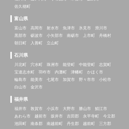
佐久穂町
富山県
富山市
高岡市
射水市
魚津市
氷見市
滑川市
黒部市
砺波市
小矢部市
南砺市
上市町
舟橋村
朝日町
入善町
立山町
石川県
川北町
穴水町
珠洲市
能登町
中能登町
志賀町
宝達志水町
羽咋市
内灘町
津幡町
かほく市
輪島市
能美市
七尾市
加賀市
野々市市
小松市
白山市
金沢市
福井県
福井市
敦賀市
小浜市
大野市
勝山市
鯖江市
あわら市
越前市
坂井市
吉田郡
永平寺町
今立郡
池田町
南条郡
南越前町
丹生郡
越前町
三方郡