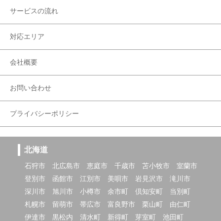
サービスの流れ
対応エリア
会社概要
お問い合わせ
プライバシーポリシー
北海道
石狩市
北広島市
恵庭市
千歳市
苫小牧市
室蘭市
登別市
函館市
江別市
美唄市
岩見沢市
滝川市
深川市
旭川市
小樽市
余市町
倶知安町
当別町
札幌市
留萌市
帯広市
富良野市
栗山町
由仁町
伊達市
黒松内
清水町
新得町
芽室町
池田町