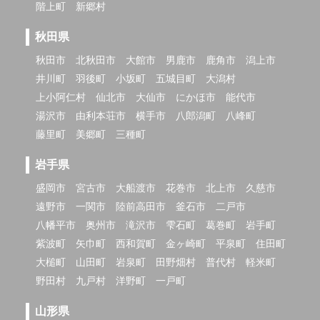
階上町
新郷村
秋田県
秋田市
北秋田市
大館市
男鹿市
鹿角市
潟上市
井川町
羽後町
小坂町
五城目町
大潟村
上小阿仁村
仙北市
大仙市
にかほ市
能代市
湯沢市
由利本荘市
横手市
八郎潟町
八峰町
藤里町
美郷町
三種町
岩手県
盛岡市
宮古市
大船渡市
花巻市
北上市
久慈市
遠野市
一関市
陸前高田市
釜石市
二戸市
八幡平市
奥州市
滝沢市
雫石町
葛巻町
岩手町
紫波町
矢巾町
西和賀町
金ヶ崎町
平泉町
住田町
大槌町
山田町
岩泉町
田野畑村
普代村
軽米町
野田村
九戸村
洋野町
一戸町
山形県