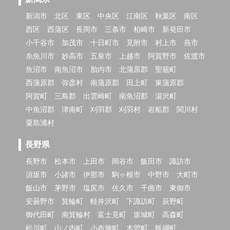
新潟市
北区
東区
中央区
江南区
秋葉区
南区
西区
西蒲区
長岡市
三条市
柏崎市
新発田市
小千谷市
加茂市
十日町市
見附市
村上市
燕市
糸魚川市
妙高市
五泉市
上越市
阿賀野市
佐渡市
魚沼市
南魚沼市
胎内市
北蒲原郡
聖籠町
西蒲原郡
弥彦村
南蒲原郡
田上町
東蒲原郡
阿賀町
三島郡
出雲崎町
南魚沼郡
湯沢町
中魚沼郡
津南町
刈羽郡
刈羽村
岩船郡
関川村
粟島浦村
長野県
長野市
松本市
上田市
岡谷市
飯田市
諏訪市
須坂市
小諸市
伊那市
駒ヶ根市
中野市
大町市
飯山市
茅野市
塩尻市
佐久市
千曲市
東御市
安曇野市
箕輪町
軽井沢町
下諏訪町
辰野町
御代田町
南箕輪村
富士見町
坂城町
高森町
松川町
山ノ内町
小布施町
木曽町
飯綱町