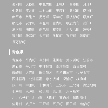
幕別町
大樹町
中札内町
士幌町
音更町
月形町
七飯町
江差町
ニセコ町
美瑛町
共和町
愛別町
赤平市
芦別市
足寄町
厚岸町
厚沢部町
厚真町
網走市
安平町
今金町
岩内町
歌志内市
浦臼町
浦河町
浦幌町
雨竜町
枝幸町
えりも町
遠軽町
遠別町
雄武町
大空町
奥尻町
置戸町
興部町
長万部町
青森県
青森市
平内町
今別町
蓬田村
外ヶ浜町
弘前市
黒石市
平川市
中津軽郡
南津軽郡
西目屋村
藤崎町
大鰐町
田舎館村
五所川原市
つがる市
西津軽郡
北津軽郡
鰺ヶ沢町
深浦町
板柳町
鶴田町
中泊町
十和田市
三沢市
上北郡
野辺地町
七戸町
六戸町
横浜町
東北町
六ヶ所村
おいらせ町
むつ市
大間町
東通村
風間浦村
佐井村
八戸市
三戸町
五戸町
田子町
南部町