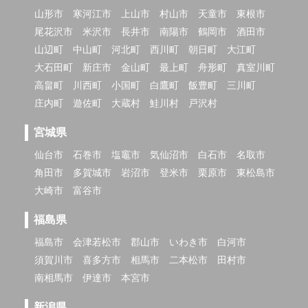
山形市
寒河江市
上山市
村山市
天童市
東根市
尾花沢市
米沢市
長井市
南陽市
鶴岡市
酒田市
山辺町
中山町
河北町
西川町
朝日町
大江町
大石田町
新庄市
金山町
最上町
舟形町
真室川町
高畠町
川西町
小国町
白鷹町
飯豊町
三川町
庄内町
遊佐町
大蔵村
鮭川村
戸沢村
宮城県
仙台市
石巻市
塩竈市
気仙沼市
白石市
名取市
角田市
多賀城市
岩沼市
登米市
栗原市
東松島市
大崎市
富谷市
福島県
福島市
会津若松市
郡山市
いわき市
白河市
須賀川市
喜多方市
相馬市
二本松市
田村市
南相馬市
伊達市
本宮市
新潟県