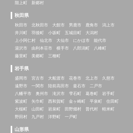
階上町
新郷村
秋田県
秋田市
北秋田市
大館市
男鹿市
鹿角市
潟上市
井川町
羽後町
小坂町
五城目町
大潟村
上小阿仁村
仙北市
大仙市
にかほ市
能代市
湯沢市
由利本荘市
横手市
八郎潟町
八峰町
藤里町
美郷町
三種町
岩手県
盛岡市
宮古市
大船渡市
花巻市
北上市
久慈市
遠野市
一関市
陸前高田市
釜石市
二戸市
八幡平市
奥州市
滝沢市
雫石町
葛巻町
岩手町
紫波町
矢巾町
西和賀町
金ヶ崎町
平泉町
住田町
大槌町
山田町
岩泉町
田野畑村
普代村
軽米町
野田村
九戸村
洋野町
一戸町
山形県