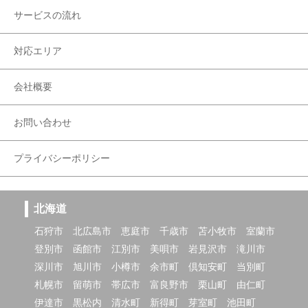
サービスの流れ
対応エリア
会社概要
お問い合わせ
プライバシーポリシー
北海道
石狩市
北広島市
恵庭市
千歳市
苫小牧市
室蘭市
登別市
函館市
江別市
美唄市
岩見沢市
滝川市
深川市
旭川市
小樽市
余市町
倶知安町
当別町
札幌市
留萌市
帯広市
富良野市
栗山町
由仁町
伊達市
黒松内
清水町
新得町
芽室町
池田町