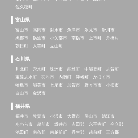
佐久穂町
富山県
富山市
高岡市
射水市
魚津市
氷見市
滑川市
黒部市
砺波市
小矢部市
南砺市
上市町
舟橋村
朝日町
入善町
立山町
石川県
川北町
穴水町
珠洲市
能登町
中能登町
志賀町
宝達志水町
羽咋市
内灘町
津幡町
かほく市
輪島市
能美市
七尾市
加賀市
野々市市
小松市
白山市
金沢市
福井県
福井市
敦賀市
小浜市
大野市
勝山市
鯖江市
あわら市
越前市
坂井市
吉田郡
永平寺町
今立郡
池田町
南条郡
南越前町
丹生郡
越前町
三方郡