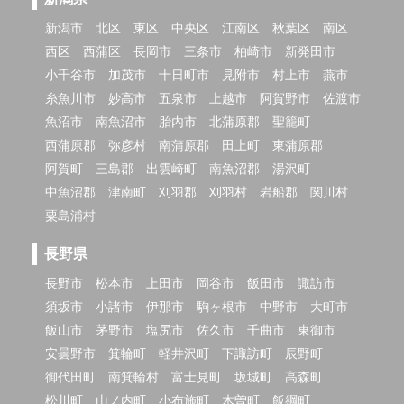
新潟市
北区
東区
中央区
江南区
秋葉区
南区
西区
西蒲区
長岡市
三条市
柏崎市
新発田市
小千谷市
加茂市
十日町市
見附市
村上市
燕市
糸魚川市
妙高市
五泉市
上越市
阿賀野市
佐渡市
魚沼市
南魚沼市
胎内市
北蒲原郡
聖籠町
西蒲原郡
弥彦村
南蒲原郡
田上町
東蒲原郡
阿賀町
三島郡
出雲崎町
南魚沼郡
湯沢町
中魚沼郡
津南町
刈羽郡
刈羽村
岩船郡
関川村
粟島浦村
長野県
長野市
松本市
上田市
岡谷市
飯田市
諏訪市
須坂市
小諸市
伊那市
駒ヶ根市
中野市
大町市
飯山市
茅野市
塩尻市
佐久市
千曲市
東御市
安曇野市
箕輪町
軽井沢町
下諏訪町
辰野町
御代田町
南箕輪村
富士見町
坂城町
高森町
松川町
山ノ内町
小布施町
木曽町
飯綱町