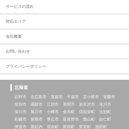
サービスの流れ
対応エリア
会社概要
お問い合わせ
プライバシーポリシー
北海道
石狩市
北広島市
恵庭市
千歳市
苫小牧市
室蘭市
登別市
函館市
江別市
美唄市
岩見沢市
滝川市
深川市
旭川市
小樽市
余市町
倶知安町
当別町
札幌市
留萌市
帯広市
富良野市
栗山町
由仁町
伊達市
黒松内
清水町
新得町
芽室町
池田町