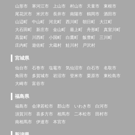
山形市
寒河江市
上山市
村山市
天童市
東根市
尾花沢市
米沢市
長井市
南陽市
鶴岡市
酒田市
山辺町
中山町
河北町
西川町
朝日町
大江町
大石田町
新庄市
金山町
最上町
舟形町
真室川町
高畠町
川西町
小国町
白鷹町
飯豊町
三川町
庄内町
遊佐町
大蔵村
鮭川村
戸沢村
宮城県
仙台市
石巻市
塩竈市
気仙沼市
白石市
名取市
角田市
多賀城市
岩沼市
登米市
栗原市
東松島市
大崎市
富谷市
福島県
福島市
会津若松市
郡山市
いわき市
白河市
須賀川市
喜多方市
相馬市
二本松市
田村市
南相馬市
伊達市
本宮市
新潟県