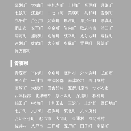
幕別町
大樹町
中札内町
士幌町
音更町
月形町
七飯町
江差町
ニセコ町
美瑛町
共和町
愛別町
赤平市
芦別市
足寄町
厚岸町
厚沢部町
厚真町
網走市
安平町
今金町
岩内町
歌志内市
浦臼町
浦河町
浦幌町
雨竜町
枝幸町
えりも町
遠軽町
遠別町
雄武町
大空町
奥尻町
置戸町
興部町
長万部町
青森県
青森市
平内町
今別町
蓬田村
外ヶ浜町
弘前市
黒石市
平川市
中津軽郡
南津軽郡
西目屋村
藤崎町
大鰐町
田舎館村
五所川原市
つがる市
西津軽郡
北津軽郡
鰺ヶ沢町
深浦町
板柳町
鶴田町
中泊町
十和田市
三沢市
上北郡
野辺地町
七戸町
六戸町
横浜町
東北町
六ヶ所村
おいらせ町
むつ市
大間町
東通村
風間浦村
佐井村
八戸市
三戸町
五戸町
田子町
南部町