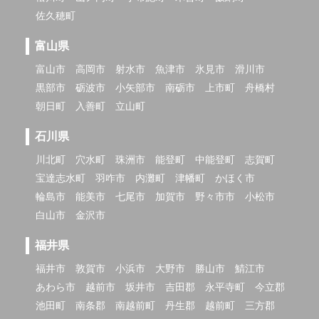
佐久穂町
富山県
富山市
高岡市
射水市
魚津市
氷見市
滑川市
黒部市
砺波市
小矢部市
南砺市
上市町
舟橋村
朝日町
入善町
立山町
石川県
川北町
穴水町
珠洲市
能登町
中能登町
志賀町
宝達志水町
羽咋市
内灘町
津幡町
かほく市
輪島市
能美市
七尾市
加賀市
野々市市
小松市
白山市
金沢市
福井県
福井市
敦賀市
小浜市
大野市
勝山市
鯖江市
あわら市
越前市
坂井市
吉田郡
永平寺町
今立郡
池田町
南条郡
南越前町
丹生郡
越前町
三方郡