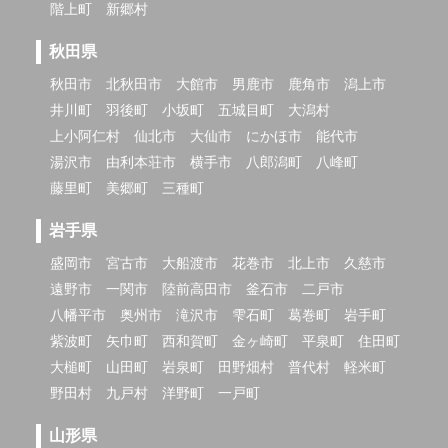
階上町
新郷村
秋田県
秋田市
北秋田市
大館市
男鹿市
鹿角市
潟上市
井川町
羽後町
小坂町
五城目町
大潟村
上小阿仁村
仙北市
大仙市
にかほ市
能代市
湯沢市
由利本荘市
横手市
八郎潟町
八峰町
藤里町
美郷町
三種町
岩手県
盛岡市
宮古市
大船渡市
花巻市
北上市
久慈市
遠野市
一関市
陸前高田市
釜石市
二戸市
八幡平市
奥州市
滝沢市
雫石町
葛巻町
岩手町
紫波町
矢巾町
西和賀町
金ヶ崎町
平泉町
住田町
大槌町
山田町
岩泉町
田野畑村
普代村
軽米町
野田村
九戸村
洋野町
一戸町
山形県