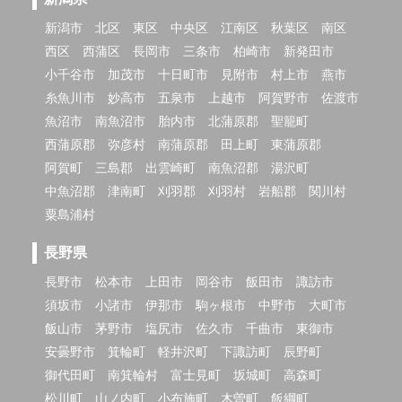
新潟市
北区
東区
中央区
江南区
秋葉区
南区
西区
西蒲区
長岡市
三条市
柏崎市
新発田市
小千谷市
加茂市
十日町市
見附市
村上市
燕市
糸魚川市
妙高市
五泉市
上越市
阿賀野市
佐渡市
魚沼市
南魚沼市
胎内市
北蒲原郡
聖籠町
西蒲原郡
弥彦村
南蒲原郡
田上町
東蒲原郡
阿賀町
三島郡
出雲崎町
南魚沼郡
湯沢町
中魚沼郡
津南町
刈羽郡
刈羽村
岩船郡
関川村
粟島浦村
長野県
長野市
松本市
上田市
岡谷市
飯田市
諏訪市
須坂市
小諸市
伊那市
駒ヶ根市
中野市
大町市
飯山市
茅野市
塩尻市
佐久市
千曲市
東御市
安曇野市
箕輪町
軽井沢町
下諏訪町
辰野町
御代田町
南箕輪村
富士見町
坂城町
高森町
松川町
山ノ内町
小布施町
木曽町
飯綱町