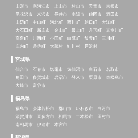
山形市
寒河江市
上山市
村山市
天童市
東根市
尾花沢市
米沢市
長井市
南陽市
鶴岡市
酒田市
山辺町
中山町
河北町
西川町
朝日町
大江町
大石田町
新庄市
金山町
最上町
舟形町
真室川町
高畠町
川西町
小国町
白鷹町
飯豊町
三川町
庄内町
遊佐町
大蔵村
鮭川村
戸沢村
宮城県
仙台市
石巻市
塩竈市
気仙沼市
白石市
名取市
角田市
多賀城市
岩沼市
登米市
栗原市
東松島市
大崎市
富谷市
福島県
福島市
会津若松市
郡山市
いわき市
白河市
須賀川市
喜多方市
相馬市
二本松市
田村市
南相馬市
伊達市
本宮市
新潟県