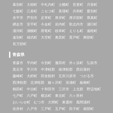
幕別町
大樹町
中札内町
士幌町
音更町
月形町
七飯町
江差町
ニセコ町
美瑛町
共和町
愛別町
赤平市
芦別市
足寄町
厚岸町
厚沢部町
厚真町
網走市
安平町
今金町
岩内町
歌志内市
浦臼町
浦河町
浦幌町
雨竜町
枝幸町
えりも町
遠軽町
遠別町
雄武町
大空町
奥尻町
置戸町
興部町
長万部町
青森県
青森市
平内町
今別町
蓬田村
外ヶ浜町
弘前市
黒石市
平川市
中津軽郡
南津軽郡
西目屋村
藤崎町
大鰐町
田舎館村
五所川原市
つがる市
西津軽郡
北津軽郡
鰺ヶ沢町
深浦町
板柳町
鶴田町
中泊町
十和田市
三沢市
上北郡
野辺地町
七戸町
六戸町
横浜町
東北町
六ヶ所村
おいらせ町
むつ市
大間町
東通村
風間浦村
佐井村
八戸市
三戸町
五戸町
田子町
南部町