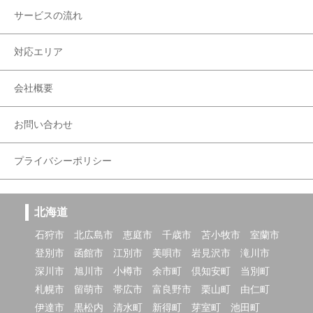
サービスの流れ
対応エリア
会社概要
お問い合わせ
プライバシーポリシー
北海道
石狩市
北広島市
恵庭市
千歳市
苫小牧市
室蘭市
登別市
函館市
江別市
美唄市
岩見沢市
滝川市
深川市
旭川市
小樽市
余市町
倶知安町
当別町
札幌市
留萌市
帯広市
富良野市
栗山町
由仁町
伊達市
黒松内
清水町
新得町
芽室町
池田町