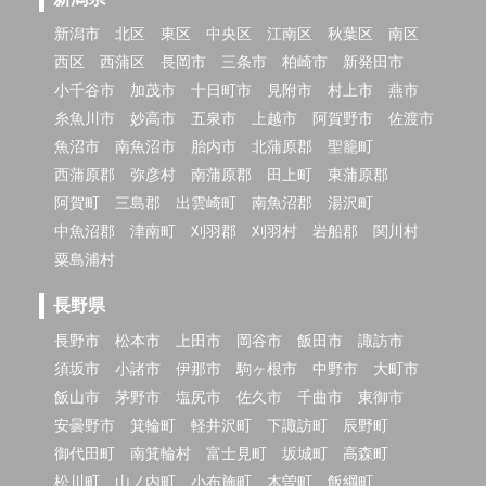
新潟市
北区
東区
中央区
江南区
秋葉区
南区
西区
西蒲区
長岡市
三条市
柏崎市
新発田市
小千谷市
加茂市
十日町市
見附市
村上市
燕市
糸魚川市
妙高市
五泉市
上越市
阿賀野市
佐渡市
魚沼市
南魚沼市
胎内市
北蒲原郡
聖籠町
西蒲原郡
弥彦村
南蒲原郡
田上町
東蒲原郡
阿賀町
三島郡
出雲崎町
南魚沼郡
湯沢町
中魚沼郡
津南町
刈羽郡
刈羽村
岩船郡
関川村
粟島浦村
長野県
長野市
松本市
上田市
岡谷市
飯田市
諏訪市
須坂市
小諸市
伊那市
駒ヶ根市
中野市
大町市
飯山市
茅野市
塩尻市
佐久市
千曲市
東御市
安曇野市
箕輪町
軽井沢町
下諏訪町
辰野町
御代田町
南箕輪村
富士見町
坂城町
高森町
松川町
山ノ内町
小布施町
木曽町
飯綱町