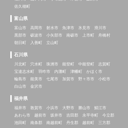
佐久穂町
富山県
富山市
高岡市
射水市
魚津市
氷見市
滑川市
黒部市
砺波市
小矢部市
南砺市
上市町
舟橋村
朝日町
入善町
立山町
石川県
川北町
穴水町
珠洲市
能登町
中能登町
志賀町
宝達志水町
羽咋市
内灘町
津幡町
かほく市
輪島市
能美市
七尾市
加賀市
野々市市
小松市
白山市
金沢市
福井県
福井市
敦賀市
小浜市
大野市
勝山市
鯖江市
あわら市
越前市
坂井市
吉田郡
永平寺町
今立郡
池田町
南条郡
南越前町
丹生郡
越前町
三方郡