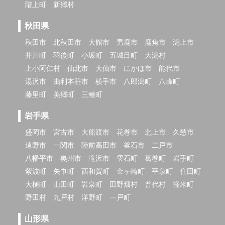
階上町
新郷村
秋田県
秋田市
北秋田市
大館市
男鹿市
鹿角市
潟上市
井川町
羽後町
小坂町
五城目町
大潟村
上小阿仁村
仙北市
大仙市
にかほ市
能代市
湯沢市
由利本荘市
横手市
八郎潟町
八峰町
藤里町
美郷町
三種町
岩手県
盛岡市
宮古市
大船渡市
花巻市
北上市
久慈市
遠野市
一関市
陸前高田市
釜石市
二戸市
八幡平市
奥州市
滝沢市
雫石町
葛巻町
岩手町
紫波町
矢巾町
西和賀町
金ヶ崎町
平泉町
住田町
大槌町
山田町
岩泉町
田野畑村
普代村
軽米町
野田村
九戸村
洋野町
一戸町
山形県