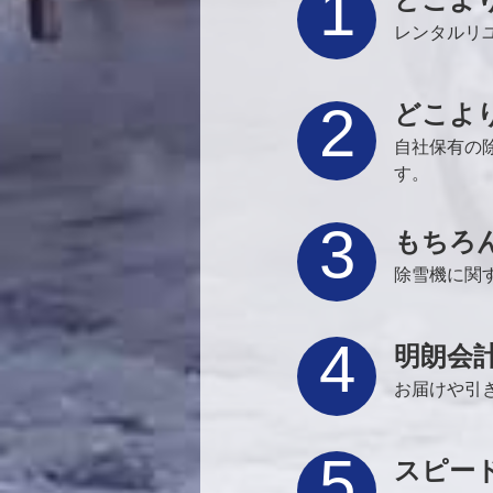
1
レンタルリ
2
どこよ
自社保有の
す。
3
もちろ
除雪機に関
4
明朗会
お届けや引
5
スピー