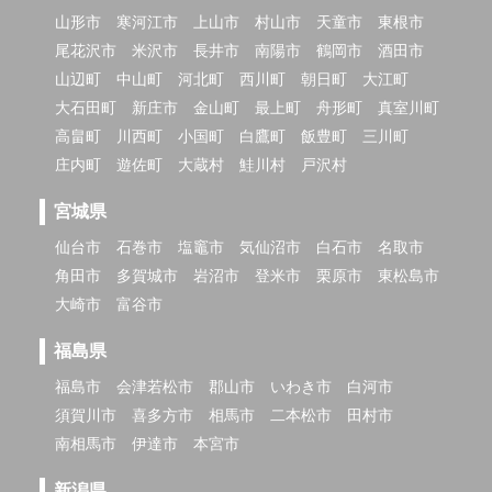
山形市
寒河江市
上山市
村山市
天童市
東根市
尾花沢市
米沢市
長井市
南陽市
鶴岡市
酒田市
山辺町
中山町
河北町
西川町
朝日町
大江町
大石田町
新庄市
金山町
最上町
舟形町
真室川町
高畠町
川西町
小国町
白鷹町
飯豊町
三川町
庄内町
遊佐町
大蔵村
鮭川村
戸沢村
宮城県
仙台市
石巻市
塩竈市
気仙沼市
白石市
名取市
角田市
多賀城市
岩沼市
登米市
栗原市
東松島市
大崎市
富谷市
福島県
福島市
会津若松市
郡山市
いわき市
白河市
須賀川市
喜多方市
相馬市
二本松市
田村市
南相馬市
伊達市
本宮市
新潟県