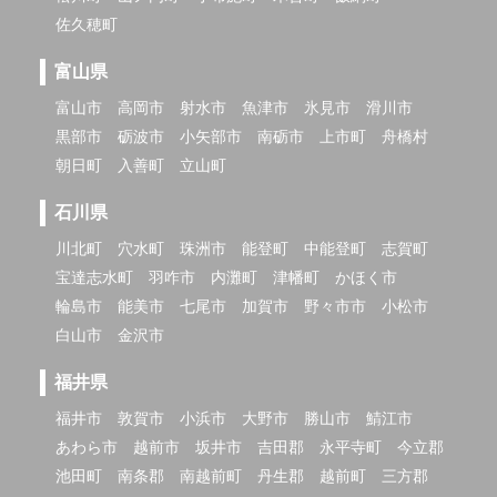
佐久穂町
富山県
富山市
高岡市
射水市
魚津市
氷見市
滑川市
黒部市
砺波市
小矢部市
南砺市
上市町
舟橋村
朝日町
入善町
立山町
石川県
川北町
穴水町
珠洲市
能登町
中能登町
志賀町
宝達志水町
羽咋市
内灘町
津幡町
かほく市
輪島市
能美市
七尾市
加賀市
野々市市
小松市
白山市
金沢市
福井県
福井市
敦賀市
小浜市
大野市
勝山市
鯖江市
あわら市
越前市
坂井市
吉田郡
永平寺町
今立郡
池田町
南条郡
南越前町
丹生郡
越前町
三方郡