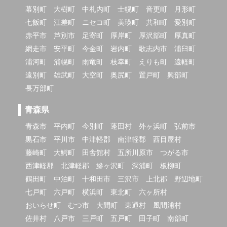
幕別町
大樹町
中札内町
士幌町
音更町
月形町
七飯町
江差町
ニセコ町
美瑛町
共和町
愛別町
赤平市
芦別市
足寄町
厚岸町
厚沢部町
厚真町
網走市
安平町
今金町
岩内町
歌志内市
浦臼町
浦河町
浦幌町
雨竜町
枝幸町
えりも町
遠軽町
遠別町
雄武町
大空町
奥尻町
置戸町
興部町
長万部町
青森県
青森市
平内町
今別町
蓬田村
外ヶ浜町
弘前市
黒石市
平川市
中津軽郡
南津軽郡
西目屋村
藤崎町
大鰐町
田舎館村
五所川原市
つがる市
西津軽郡
北津軽郡
鰺ヶ沢町
深浦町
板柳町
鶴田町
中泊町
十和田市
三沢市
上北郡
野辺地町
七戸町
六戸町
横浜町
東北町
六ヶ所村
おいらせ町
むつ市
大間町
東通村
風間浦村
佐井村
八戸市
三戸町
五戸町
田子町
南部町