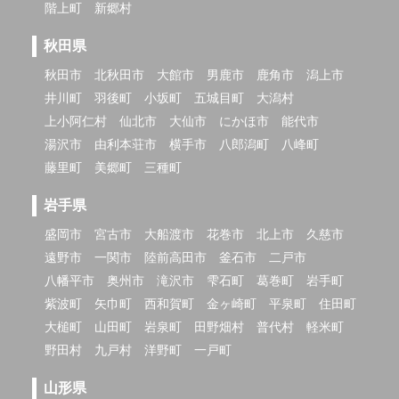
階上町
新郷村
秋田県
秋田市
北秋田市
大館市
男鹿市
鹿角市
潟上市
井川町
羽後町
小坂町
五城目町
大潟村
上小阿仁村
仙北市
大仙市
にかほ市
能代市
湯沢市
由利本荘市
横手市
八郎潟町
八峰町
藤里町
美郷町
三種町
岩手県
盛岡市
宮古市
大船渡市
花巻市
北上市
久慈市
遠野市
一関市
陸前高田市
釜石市
二戸市
八幡平市
奥州市
滝沢市
雫石町
葛巻町
岩手町
紫波町
矢巾町
西和賀町
金ヶ崎町
平泉町
住田町
大槌町
山田町
岩泉町
田野畑村
普代村
軽米町
野田村
九戸村
洋野町
一戸町
山形県