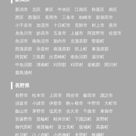
新潟市
北区
東区
中央区
江南区
秋葉区
南区
西区
西蒲区
長岡市
三条市
柏崎市
新発田市
小千谷市
加茂市
十日町市
見附市
村上市
燕市
糸魚川市
妙高市
五泉市
上越市
阿賀野市
佐渡市
魚沼市
南魚沼市
胎内市
北蒲原郡
聖籠町
西蒲原郡
弥彦村
南蒲原郡
田上町
東蒲原郡
阿賀町
三島郡
出雲崎町
南魚沼郡
湯沢町
中魚沼郡
津南町
刈羽郡
刈羽村
岩船郡
関川村
粟島浦村
長野県
長野市
松本市
上田市
岡谷市
飯田市
諏訪市
須坂市
小諸市
伊那市
駒ヶ根市
中野市
大町市
飯山市
茅野市
塩尻市
佐久市
千曲市
東御市
安曇野市
箕輪町
軽井沢町
下諏訪町
辰野町
御代田町
南箕輪村
富士見町
坂城町
高森町
松川町
山ノ内町
小布施町
木曽町
飯綱町