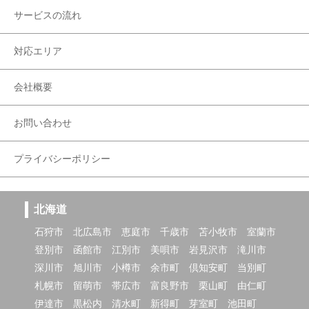
サービスの流れ
対応エリア
会社概要
お問い合わせ
プライバシーポリシー
北海道
石狩市
北広島市
恵庭市
千歳市
苫小牧市
室蘭市
登別市
函館市
江別市
美唄市
岩見沢市
滝川市
深川市
旭川市
小樽市
余市町
倶知安町
当別町
札幌市
留萌市
帯広市
富良野市
栗山町
由仁町
伊達市
黒松内
清水町
新得町
芽室町
池田町