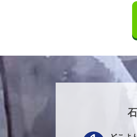
石
どこよ