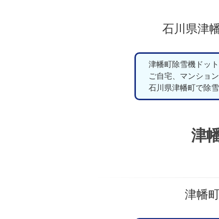
石川県津
津幡町除雪機ドット
ご自宅、マンション
石川県津幡町で除雪
津
津幡