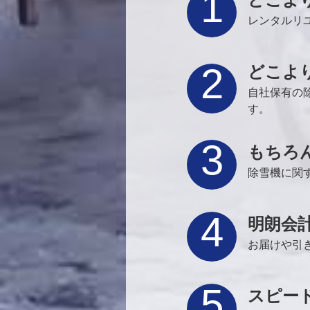
1
レンタルリ
2
どこよ
自社保有の
す。
3
もちろ
除雪機に関
4
明朗会
お届けや引
5
スピー